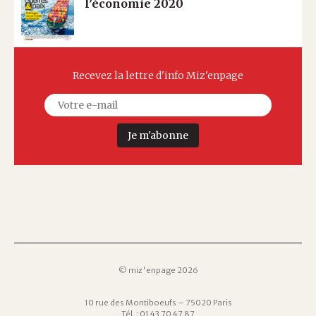
l’économie 2020
Recevez la lettre d'info Miz'enpage
Je m'abonne
© miz'enpage 2026
10 rue des Montiboeufs – 75020 Paris
Tél. : 01 43 70 47 87