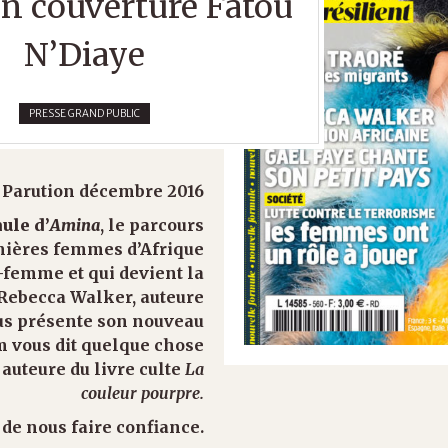
n couverture Fatou
N’Diaye
PRESSE GRAND PUBLIC
Parution décembre 2016
ule d’
Amina
, le parcours
emières femmes d’Afrique
-femme et qui devient la
Rebecca Walker, auteure
ous présente son nouveau
m vous dit quelque chose
, auteure du livre culte
La
couleur pourpre.
 de nous faire confiance.