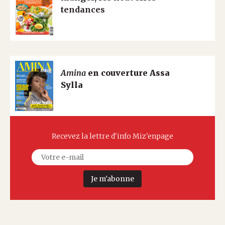
tendances
Amina
en couverture Assa
Sylla
Recevez la lettre d'info Miz'enpage
Je m'abonne