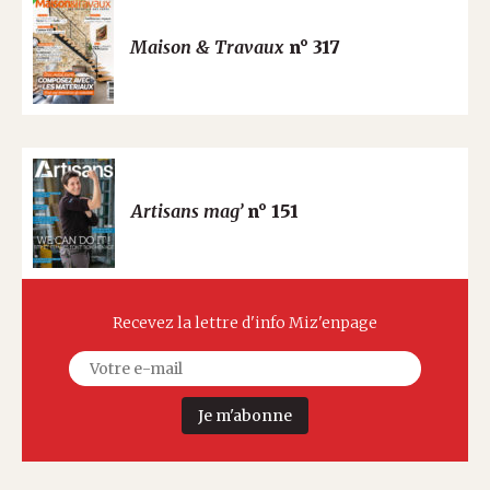
Maison & Travaux
n° 317
Artisans mag’
n° 151
Recevez la lettre d'info Miz'enpage
Je m'abonne