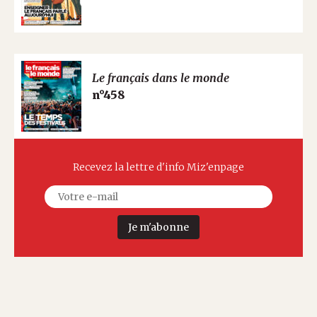
Le français dans le monde
n°458
Recevez la lettre d'info Miz'enpage
Je m'abonne