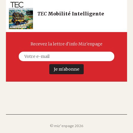
TEC
Mobilité Intelligente
Recevez la lettre d'info Miz'enpage
Je m'abonne
© miz'enpage 2026